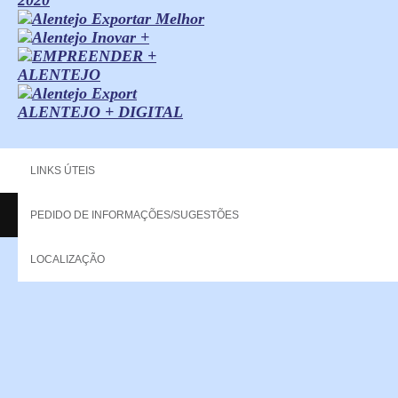
ALENTEJO + DIGITAL
LINKS ÚTEIS
PEDIDO DE INFORMAÇÕES/SUGESTÕES
Copyright - 2013 NERPOR. All rights reserved.
LOCALIZAÇÃO