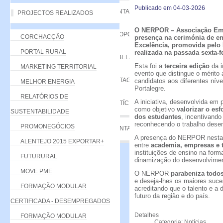
Publicado em 04-03-2026
VANTAGENS
PROJECTOS REALIZADOS
O NERPOR – Associação Empr
PROPOSTA
CORCHACÇÃO
presença na cerimónia de en
Excelência, promovida pelo I
PORTAL RURAL
realizada na passada sexta-fe
TABELA DE QUOTAS
Esta foi a
terceira edição
da i
MARKETING TERRITORIAL
evento que distingue o mérito
LISTAGEM
candidatos aos diferentes níve
MELHOR ENERGIA
Portalegre.
RELATÓRIOS DE
A iniciativa, desenvolvida em 
NOTÍCIAS
como objetivo
valorizar o es
SUSTENTABILIDADE
dos estudantes
, incentivando
reconhecendo o trabalho desen
PROMONEGÓCIOS
CONTACTE-NOS
A presença do NERPOR nesta c
ALENTEJO 2015 EXPORTAR+
entre
academia, empresas e t
instituições de ensino na form
FUTURURAL
dinamização do desenvolvimen
MOVE PME
O NERPOR
parabeniza todos
e deseja-lhes os maiores suce
FORMAÇÃO MODULAR
acreditando que o talento e a
futuro da região e do país.
CERTIFICADA - DESEMPREGADOS
Detalhes
FORMAÇÃO MODULAR
Categoria: Notícias