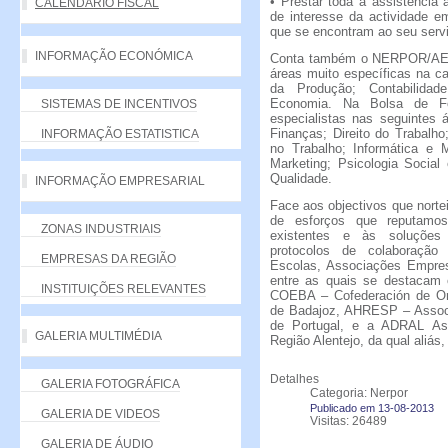
• Prestar toda a assistência
CALENDÁRIO FISCAL
de interesse da actividade em
que se encontram ao seu serv
INFORMAÇÃO ECONÓMICA
Conta também o NERPOR/AE, 
áreas muito específicas na c
da Produção; Contabilidad
Economia. Na Bolsa de F
SISTEMAS DE INCENTIVOS
especialistas nas seguintes 
Finanças; Direito do Trabalho
INFORMAÇÃO ESTATISTICA
no Trabalho; Informática e M
Marketing; Psicologia Socia
Qualidade.
INFORMAÇÃO EMPRESARIAL
Face aos objectivos que nor
de esforços que reputamos
ZONAS INDUSTRIAIS
existentes e às soluções 
protocolos de colaboração
EMPRESAS DA REGIÃO
Escolas, Associações Empresar
entre as quais se destacam o
INSTITUIÇÕES RELEVANTES
COEBA – Cofederación de Org
de Badajoz, AHRESP – Associ
de Portugal, e a ADRAL As
GALERIA MULTIMÉDIA
Região Alentejo, da qual aliás
Detalhes
GALERIA FOTOGRÁFICA
Categoria: Nerpor
Publicado em 13-08-2013
GALERIA DE VIDEOS
Visitas: 26489
GALERIA DE ÁUDIO