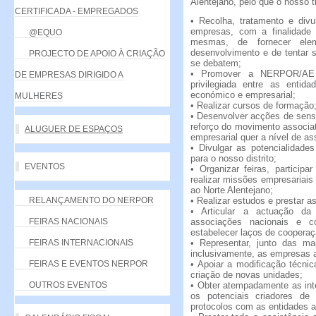
Alentejano, pelo que o nosso t
CERTIFICADA - EMPREGADOS
• Recolha, tratamento e div
empresas, com a finalidade
@EQUO
mesmas, de fornecer ele
desenvolvimento e de tentar 
PROJECTO DE APOIO À CRIAÇÃO
se debatem;
• Promover a NERPOR/AE c
DE EMPRESAS DIRIGIDO A
privilegiada entre as entid
económico e empresarial;
MULHERES
• Realizar cursos de formação
• Desenvolver acções de sensi
reforço do movimento associat
ALUGUER DE ESPAÇOS
empresarial quer a nível de a
• Divulgar as potencialidades
para o nosso distrito;
EVENTOS
• Organizar feiras, particip
realizar missões empresariais 
ao Norte Alentejano;
RELANÇAMENTO DO NERPOR
• Realizar estudos e prestar a
• Articular a actuação 
FEIRAS NACIONAIS
associações nacionais e c
estabelecer laços de cooperaç
FEIRAS INTERNACIONAIS
• Representar, junto das ma
inclusivamente, as empresas a
FEIRAS E EVENTOS NERPOR
• Apoiar a modificação técn
criação de novas unidades;
OUTROS EVENTOS
• Obter atempadamente as inte
os potenciais criadores de
protocolos com as entidades 