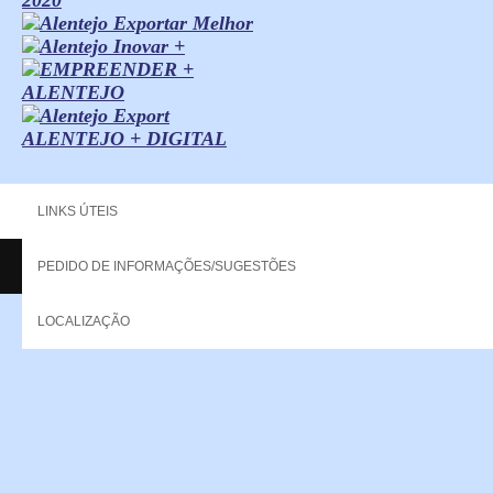
ALENTEJO + DIGITAL
LINKS ÚTEIS
PEDIDO DE INFORMAÇÕES/SUGESTÕES
Copyright - 2013 NERPOR. All rights reserved.
LOCALIZAÇÃO