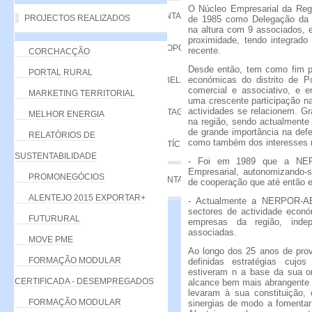
O Núcleo Empresarial da Reg
VANTAGENS
PROJECTOS REALIZADOS
de 1985 como Delegação da A
na altura com 9 associados,
proximidade, tendo integrad
PROPOSTA
recente.
CORCHACÇÃO
Desde então, tem como fim p
PORTAL RURAL
económicas do distrito de P
TABELA DE QUOTAS
comercial e associativo, e 
MARKETING TERRITORIAL
uma crescente participação 
actividades se relacionem. Gr
LISTAGEM
MELHOR ENERGIA
na região, sendo actualmente
de grande importância na def
RELATÓRIOS DE
como também dos interesses r
NOTÍCIAS
SUSTENTABILIDADE
- Foi em 1989 que a NER
Empresarial, autonomizando-
PROMONEGÓCIOS
CONTACTE-NOS
de cooperação que até então e
ALENTEJO 2015 EXPORTAR+
- Actualmente a NERPOR-AE
sectores de actividade econ
FUTURURAL
empresas da região, ind
associadas.
MOVE PME
Ao longo dos 25 anos de prov
FORMAÇÃO MODULAR
definidas estratégias cujo
estiveram n a base da sua 
CERTIFICADA - DESEMPREGADOS
alcance bem mais abrangente
levaram à sua constituição, 
FORMAÇÃO MODULAR
sinergias de modo a fomentar