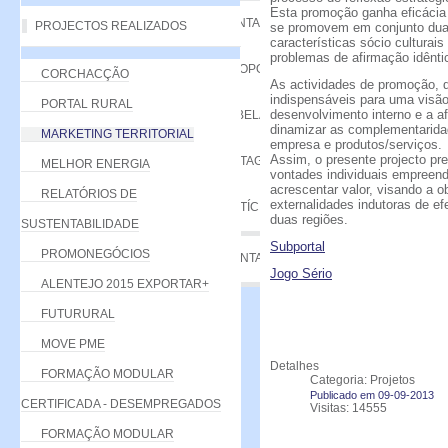
Esta promoção ganha eficácia 
VANTAGENS
PROJECTOS REALIZADOS
se promovem em conjunto dua
características sócio cultur
problemas de afirmação idênti
PROPOSTA
CORCHACÇÃO
As actividades de promoção, d
indispensáveis para uma visão
PORTAL RURAL
desenvolvimento interno e a af
TABELA DE QUOTAS
dinamizar as complementaridad
MARKETING TERRITORIAL
empresa e produtos/serviç
Assim, o presente projecto pr
LISTAGEM
MELHOR ENERGIA
vontades individuais empreen
acrescentar valor, visando a 
RELATÓRIOS DE
externalidades indutoras de e
NOTÍCIAS
duas regiões.
SUSTENTABILIDADE
Subportal
PROMONEGÓCIOS
CONTACTE-NOS
Jogo Sério
ALENTEJO 2015 EXPORTAR+
FUTURURAL
MOVE PME
Detalhes
FORMAÇÃO MODULAR
Categoria: Projetos
Publicado em 09-09-2013
CERTIFICADA - DESEMPREGADOS
Visitas: 14555
FORMAÇÃO MODULAR