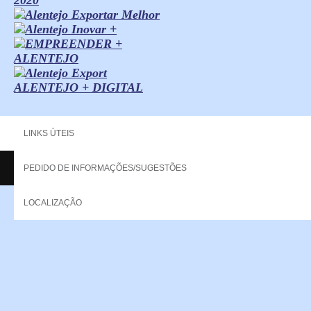
ALENTEJO + DIGITAL
LINKS ÚTEIS
PEDIDO DE INFORMAÇÕES/SUGESTÕES
Copyright - 2013 NERPOR. All rights reserved.
LOCALIZAÇÃO