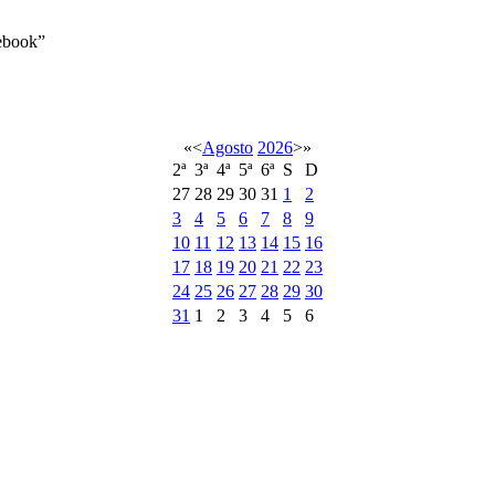
book”
«
<
Agosto
2026
>
»
2ª
3ª
4ª
5ª
6ª
S
D
27
28
29
30
31
1
2
3
4
5
6
7
8
9
10
11
12
13
14
15
16
17
18
19
20
21
22
23
24
25
26
27
28
29
30
31
1
2
3
4
5
6