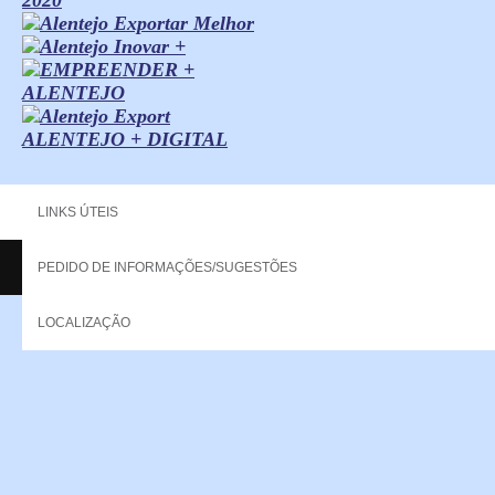
ALENTEJO + DIGITAL
LINKS ÚTEIS
PEDIDO DE INFORMAÇÕES/SUGESTÕES
Copyright - 2013 NERPOR. All rights reserved.
LOCALIZAÇÃO