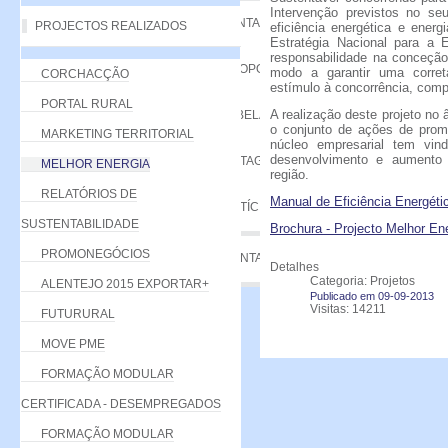
Intervenção previstos no s
VANTAGENS
PROJECTOS REALIZADOS
eficiência energética e ener
Estratégia Nacional para a 
responsabilidade na conceçã
PROPOSTA
modo a garantir uma corret
CORCHACÇÃO
estímulo à concorrência, comp
PORTAL RURAL
A realização deste projeto no
TABELA DE QUOTAS
o conjunto de ações de prom
MARKETING TERRITORIAL
núcleo empresarial tem vind
desenvolvimento e aumento
LISTAGEM
MELHOR ENERGIA
região.
RELATÓRIOS DE
Manual de Eficiência Energéti
NOTÍCIAS
SUSTENTABILIDADE
Brochura - Projecto Melhor En
PROMONEGÓCIOS
CONTACTE-NOS
Detalhes
Categoria: Projetos
ALENTEJO 2015 EXPORTAR+
Publicado em 09-09-2013
Visitas: 14211
FUTURURAL
MOVE PME
FORMAÇÃO MODULAR
CERTIFICADA - DESEMPREGADOS
FORMAÇÃO MODULAR