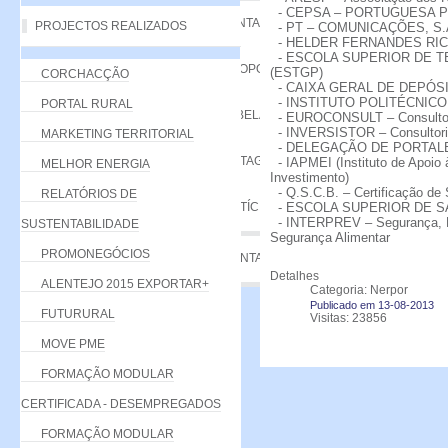
- CEPSA – PORTUGUESA P
VANTAGENS
PROJECTOS REALIZADOS
- PT – COMUNICAÇÕES, S.
- HELDER FERNANDES RIC
- ESCOLA SUPERIOR DE T
PROPOSTA
(ESTGP)
CORCHACÇÃO
- CAIXA GERAL DE DEPÓSI
- INSTITUTO POLITÉCNICO
PORTAL RURAL
TABELA DE QUOTAS
- EUROCONSULT – Consultore
- INVERSISTOR – Consultoria
MARKETING TERRITORIAL
- DELEGAÇÃO DE PORTAL
LISTAGEM
- IAPMEI (Instituto de Apoio
MELHOR ENERGIA
Investimento)
- Q.S.C.B. – Certificação de
RELATÓRIOS DE
NOTÍCIAS
- ESCOLA SUPERIOR DE SA
- INTERPREV – Segurança, Hig
SUSTENTABILIDADE
Segurança Alimentar
PROMONEGÓCIOS
CONTACTE-NOS
Detalhes
ALENTEJO 2015 EXPORTAR+
Categoria: Nerpor
Publicado em 13-08-2013
FUTURURAL
Visitas: 23856
MOVE PME
FORMAÇÃO MODULAR
CERTIFICADA - DESEMPREGADOS
FORMAÇÃO MODULAR