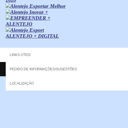
ALENTEJO + DIGITAL
LINKS ÚTEIS
PEDIDO DE INFORMAÇÕES/SUGESTÕES
Copyright - 2013 NERPOR. All rights reserved.
LOCALIZAÇÃO