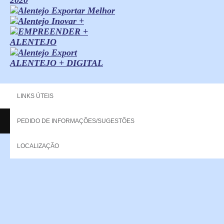
ALENTEJO + DIGITAL
LINKS ÚTEIS
PEDIDO DE INFORMAÇÕES/SUGESTÕES
Copyright - 2013 NERPOR. All rights reserved.
LOCALIZAÇÃO