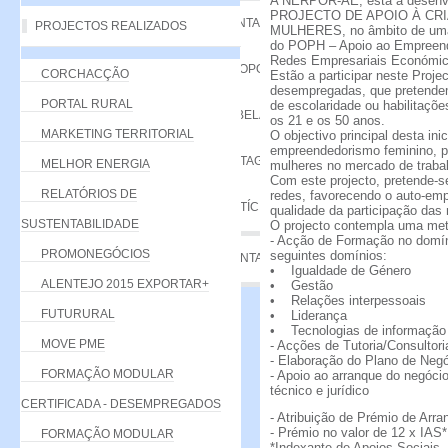
A NERPOR-AE, está a desenvol
PROJECTO DE APOIO À CR
VANTAGENS
PROJECTOS REALIZADOS
MULHERES, no âmbito de uma c
do POPH – Apoio ao Empreend
Redes Empresariais Económic
PROPOSTA
CORCHACÇÃO
Estão a participar neste Proje
desempregadas, que pretendem 
PORTAL RURAL
de escolaridade ou habilitaçõ
TABELA DE QUOTAS
os 21 e os 50 anos.
MARKETING TERRITORIAL
O objectivo principal desta inic
empreendedorismo feminino, pe
LISTAGEM
MELHOR ENERGIA
mulheres no mercado de traba
Com este projecto, pretende-se
RELATÓRIOS DE
redes, favorecendo o auto-emp
NOTÍCIAS
qualidade da participação das 
SUSTENTABILIDADE
O projecto contempla uma met
- Acção de Formação no domí
PROMONEGÓCIOS
seguintes domínios:
CONTACTE-NOS
• Igualdade de Género
ALENTEJO 2015 EXPORTAR+
• Gestão
• Relações interpessoais
FUTURURAL
• Liderança
• Tecnologias de informação
MOVE PME
- Acções de Tutoria/Consultor
- Elaboração do Plano de Neg
FORMAÇÃO MODULAR
- Apoio ao arranque do negó
técnico e jurídico
CERTIFICADA - DESEMPREGADOS
- Atribuição de Prémio de Arr
- Prémio no valor de 12 x IAS*
FORMAÇÃO MODULAR
*Indexante de Apoios Sociais