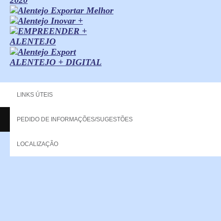
ALENTEJO + DIGITAL
LINKS ÚTEIS
PEDIDO DE INFORMAÇÕES/SUGESTÕES
Copyright - 2013 NERPOR. All rights reserved.
LOCALIZAÇÃO