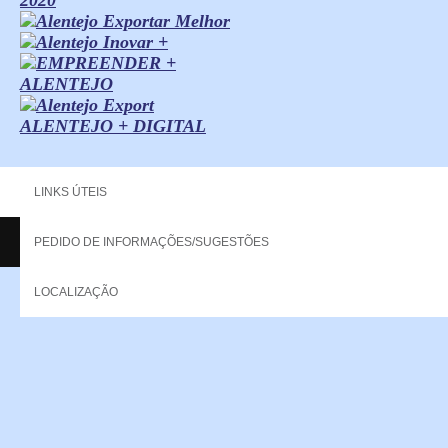
ALENTEJO + DIGITAL
LINKS ÚTEIS
PEDIDO DE INFORMAÇÕES/SUGESTÕES
Copyright - 2013 NERPOR. All rights reserved.
LOCALIZAÇÃO