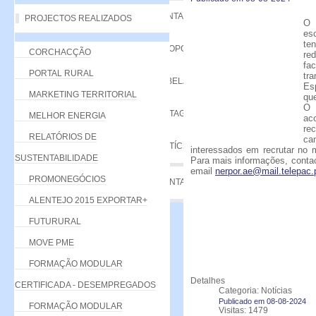
VANTAGENS
PROJECTOS REALIZADOS
O 
es
te
PROPOSTA
CORCHACÇÃO
re
fac
PORTAL RURAL
tr
TABELA DE QUOTAS
Es
MARKETING TERRITORIAL
que
O 
LISTAGEM
MELHOR ENERGIA
ac
re
RELATÓRIOS DE
ca
NOTÍCIAS
interessados em recrutar no 
SUSTENTABILIDADE
Para mais informações, cont
email
nerpor.ae@mail.telepac.
PROMONEGÓCIOS
CONTACTE-NOS
ALENTEJO 2015 EXPORTAR+
FUTURURAL
MOVE PME
FORMAÇÃO MODULAR
Detalhes
CERTIFICADA - DESEMPREGADOS
Categoria: Notícias
Publicado em 08-08-2024
FORMAÇÃO MODULAR
Visitas: 1479