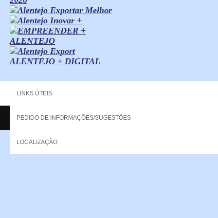
ALENTEJO + DIGITAL
LINKS ÚTEIS
PEDIDO DE INFORMAÇÕES/SUGESTÕES
Copyright - 2013 NERPOR. All rights reserved.
LOCALIZAÇÃO