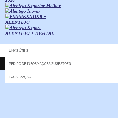
ALENTEJO + DIGITAL
LINKS ÚTEIS
PEDIDO DE INFORMAÇÕES/SUGESTÕES
Copyright - 2013 NERPOR. All rights reserved.
LOCALIZAÇÃO