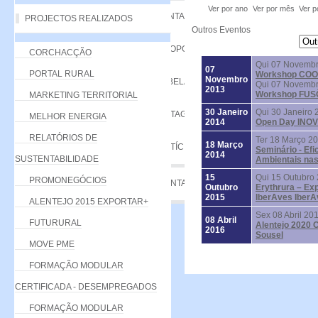
Ver por ano
Ver por mês
Ver p
VANTAGENS
PROJECTOS REALIZADOS
Outros Eventos
PROPOSTA
CORCHACÇÃO
Qui 07 Novembr
07
PORTAL RURAL
Workshop CO
Novembro
TABELA DE QUOTAS
Qui 07 Novembr
2013
Workshop FUS
MARKETING TERRITORIAL
30 Janeiro
Qui 30 Janeiro 
LISTAGEM
MELHOR ENERGIA
2014
Open Day IN
RELATÓRIOS DE
Ter 18 Março 2
18 Março
NOTÍCIAS
Seminário - Efi
2014
SUSTENTABILIDADE
Ambientais na
15
Qui 15 Outubro 
PROMONEGÓCIOS
CONTACTE-NOS
Outubro
Erythrura – Ex
2015
IberAves IberA
ALENTEJO 2015 EXPORTAR+
Sex 08 Abril 20
08 Abril
FUTURURAL
Alentejo 2020 O
2016
Sousel
MOVE PME
FORMAÇÃO MODULAR
CERTIFICADA - DESEMPREGADOS
FORMAÇÃO MODULAR