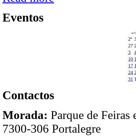
Eventos
«
2ª
3
27
3
10
17
24
31
Contactos
Morada:
Parque de Feiras 
7300-306 Portalegre