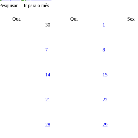
Pesquisar
Ir para o mês
Qua
Qui
Sex
30
1
7
8
14
15
21
22
28
29