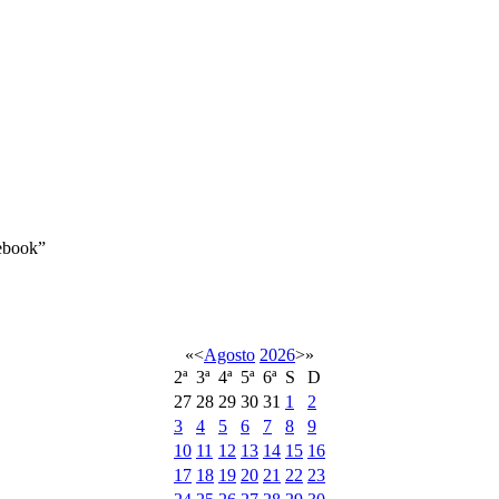
book”
«
<
Agosto
2026
>
»
2ª
3ª
4ª
5ª
6ª
S
D
27
28
29
30
31
1
2
3
4
5
6
7
8
9
10
11
12
13
14
15
16
17
18
19
20
21
22
23