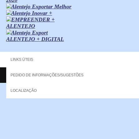
ALENTEJO + DIGITAL
LINKS ÚTEIS
PEDIDO DE INFORMAÇÕES/SUGESTÕES
Copyright - 2013 NERPOR. All rights reserved.
LOCALIZAÇÃO