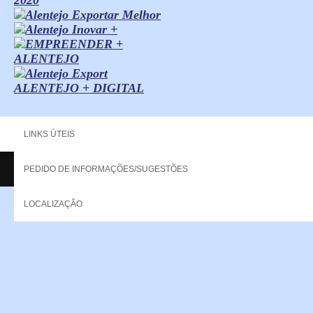
ALENTEJO + DIGITAL
LINKS ÚTEIS
PEDIDO DE INFORMAÇÕES/SUGESTÕES
Copyright - 2013 NERPOR. All rights reserved.
LOCALIZAÇÃO