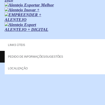
ALENTEJO + DIGITAL
LINKS ÚTEIS
PEDIDO DE INFORMAÇÕES/SUGESTÕES
Copyright - 2013 NERPOR. All rights reserved.
LOCALIZAÇÃO