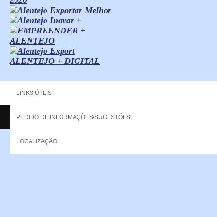
ALENTEJO + DIGITAL
LINKS ÚTEIS
PEDIDO DE INFORMAÇÕES/SUGESTÕES
Copyright - 2013 NERPOR. All rights reserved.
LOCALIZAÇÃO