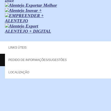
ALENTEJO + DIGITAL
LINKS ÚTEIS
PEDIDO DE INFORMAÇÕES/SUGESTÕES
Copyright - 2013 NERPOR. All rights reserved.
LOCALIZAÇÃO