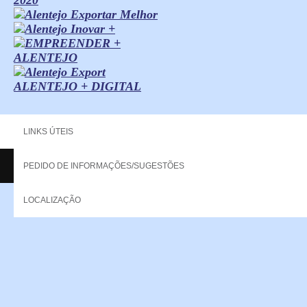
ALENTEJO + DIGITAL
LINKS ÚTEIS
PEDIDO DE INFORMAÇÕES/SUGESTÕES
Copyright - 2013 NERPOR. All rights reserved.
LOCALIZAÇÃO