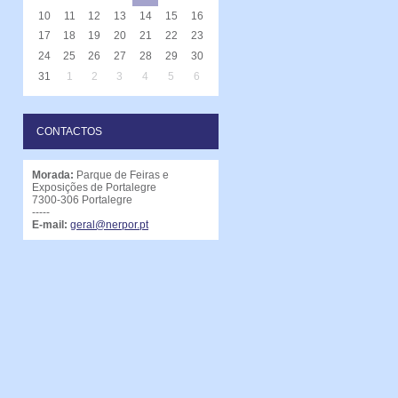
10
11
12
13
14
15
16
17
18
19
20
21
22
23
24
25
26
27
28
29
30
31
1
2
3
4
5
6
CONTACTOS
Morada:
Parque de Feiras e
Exposições de Portalegre
7300-306 Portalegre
-----
E-mail:
geral@nerpor.pt