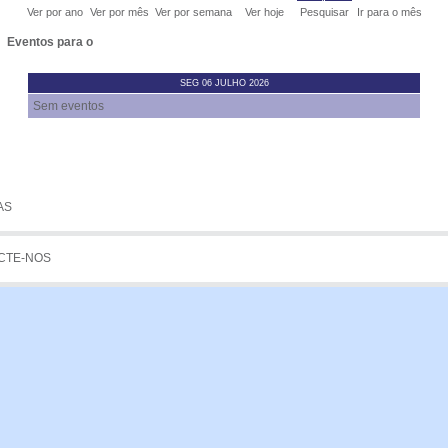
Ver por ano
Ver por mês
Ver por semana
Ver hoje
Pesquisar
Ir para o mês
GENS
Eventos para o
STA
SEG 06 JULHO 2026
Sem eventos
 DE QUOTAS
GEM
AS
CTE-NOS