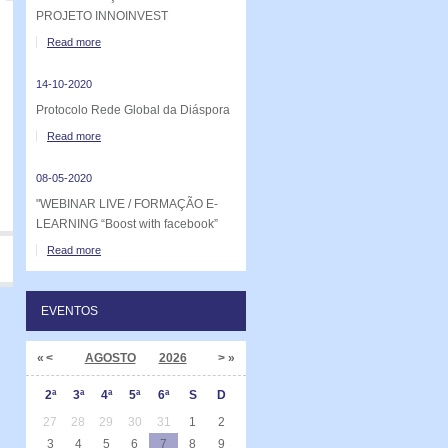
PROJETO INNOINVEST
Read more
14-10-2020
Protocolo Rede Global da Diáspora
Read more
08-05-2020
"WEBINAR LIVE / FORMAÇÃO E-
LEARNING “Boost with facebook”
Read more
EVENTOS
«
<
AGOSTO
2026
>
»
2ª
3ª
4ª
5ª
6ª
S
D
27
28
29
30
31
1
2
3
4
5
6
7
8
9