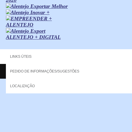
ALENTEJO + DIGITAL
LINKS ÚTEIS
PEDIDO DE INFORMAÇÕES/SUGESTÕES
Copyright - 2013 NERPOR. All rights reserved.
LOCALIZAÇÃO