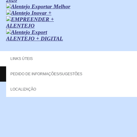
ALENTEJO + DIGITAL
LINKS ÚTEIS
PEDIDO DE INFORMAÇÕES/SUGESTÕES
Copyright - 2013 NERPOR. All rights reserved.
LOCALIZAÇÃO