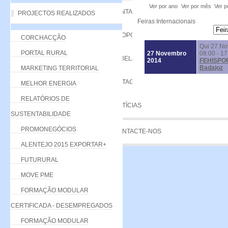
Ver por ano
Ver por mês
Ver p
VANTAGENS
PROJECTOS REALIZADOS
Feiras Internacionais
PROPOSTA
CORCHACÇÃO
Qui 27 N
PORTAL RURAL
27 Novembro
08:00 - 17
TABELA DE QUOTAS
2014
FEHISPOR
Badajoz
MARKETING TERRITORIAL
LISTAGEM
MELHOR ENERGIA
RELATÓRIOS DE
NOTÍCIAS
SUSTENTABILIDADE
PROMONEGÓCIOS
CONTACTE-NOS
ALENTEJO 2015 EXPORTAR+
FUTURURAL
MOVE PME
FORMAÇÃO MODULAR
CERTIFICADA - DESEMPREGADOS
FORMAÇÃO MODULAR