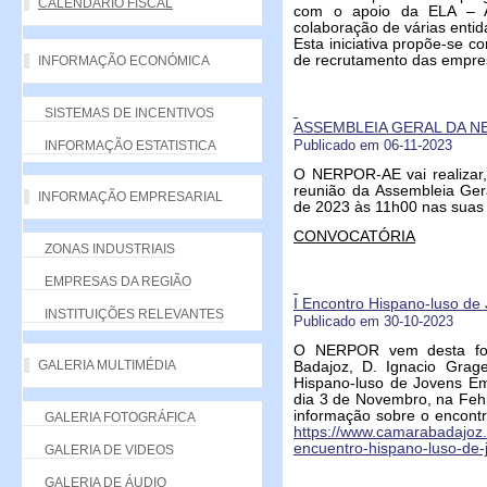
CALENDÁRIO FISCAL
com o apoio da ELA – A
colaboração de várias entid
Esta iniciativa propõe-se c
de recrutamento das empre
INFORMAÇÃO ECONÓMICA
SISTEMAS DE INCENTIVOS
ASSEMBLEIA GERAL DA N
INFORMAÇÃO ESTATISTICA
Publicado em 06-11-2023
O NERPOR-AE vai realizar
reunião da Assembleia Ger
INFORMAÇÃO EMPRESARIAL
de 2023 às 11h00 nas suas 
CONVOCATÓRIA
ZONAS INDUSTRIAIS
EMPRESAS DA REGIÃO
I Encontro Hispano-luso de
INSTITUIÇÕES RELEVANTES
Publicado em 30-10-2023
O NERPOR vem desta form
GALERIA MULTIMÉDIA
Badajoz, D. Ignacio Grage
Hispano-luso de Jovens Emp
dia 3 de Novembro, na Fehi
informação sobre o encontro
GALERIA FOTOGRÁFICA
https://www.camarabadajoz.e
encuentro-hispano-luso-de
GALERIA DE VIDEOS
GALERIA DE ÁUDIO