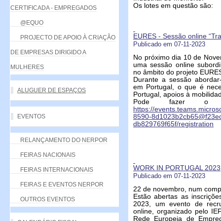
Os lotes em questão são:
CERTIFICADA - EMPREGADOS
@EQUO
EURES - Sessão online “Tra
PROJECTO DE APOIO À CRIAÇÃO
Publicado em 07-11-2023
DE EMPRESAS DIRIGIDO A
No próximo dia 10 de Novem
uma sessão online subordi
MULHERES
no âmbito do projeto EURE
Durante a sessão abordar
em Portugal, o que é nece
ALUGUER DE ESPAÇOS
Portugal, apoios à mobilidad
Pode fazer o r
https://events.teams.micro
EVENTOS
8590-8d1023b2cb65@f23ec
db829769f65f/registration
RELANÇAMENTO DO NERPOR
FEIRAS NACIONAIS
WORK IN PORTUGAL 2023
FEIRAS INTERNACIONAIS
Publicado em 07-11-2023
FEIRAS E EVENTOS NERPOR
22 de novembro, num comput
Estão abertas as inscriçõe
OUTROS EVENTOS
2023, um evento de recru
online, organizado pelo I
Rede Europeia de Emprego