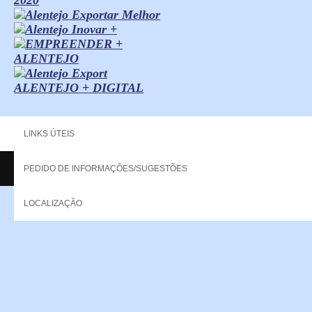
ALENTEJO + DIGITAL
LINKS ÚTEIS
PEDIDO DE INFORMAÇÕES/SUGESTÕES
Copyright - 2013 NERPOR. All rights reserved.
LOCALIZAÇÃO