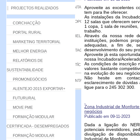
VANTAGENS
Aproveite as excelentes 
PROJECTOS REALIZADOS
tem para lhe oferecer.
As instalações da Incubad
PROPOSTA
12 salas que oferecem servi
CORCHACÇÃO
1 copa, 1 sala de reuniões,
trabalho.
PORTAL RURAL
Através da nossa rede de
TABELA DE QUOTAS
instituições, podemos pro
MARKETING TERRITORIAL
adequadas, a fim de, s
desenvolvimento do seu pro
LISTAGEM
MELHOR ENERGIA
Aproveite já esta oportunid
nossa Incubadora/Acelerado
RELATÓRIOS DE
As condições de inscrição 
NOTÍCIAS
valores bastante competit
SUSTENTABILIDADE
na evolução do seu negócio
Não hesite em contac
PROMONEGÓCIOS
CONTACTE-NOS
esclarecimento de dúvidas
ligue para o 245 302 300.
ALENTEJO 2015 EXPORTAR+
FUTURURAL
Zona Industrial de Monfort
MOVE PME
negócios
Publicado em 09-11-2023
FORMAÇÃO MODULAR
Dada a ligação do NER
CERTIFICADA - DESEMPREGADOS
potenciais investidores, p
divulgação de disponibil
FORMAÇÃO MODULAR
Industrial de Monforte.